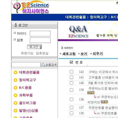
대회관련물품
|
창의력교구
|
R/
아이디
암호
회원가입
암호분실
142
구매는 이곳에서 하시
대회관련물품
141
고무줄총 신제품이 새
창의력교구
140
8월 휴가로 인하여 
R/C용품
주문하는도중 웹브라
139
과학부품
re: 주문하는
138
되었어요
골드버그용
137
주문번호를 분실했
발명(신)상품
136
re: 주문번호