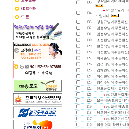
고무줄총
창작글라이더 제작 메
135
3D프린터
re: 창작글라
134
드립니다.
드 론
133
강원규님이주문하신 
132
임정수님이 주문하신
131
임정수님이 주문하신
130
조성한님이 주문한신
129
한충식님이 주문하신
128
배정호님이주문하신물
127
이재훈님이 주문하신
126
김경애님이 주문하신
125
김채연님이 주문하신
124
이상현님이 주문하신
123
임정수님이 주문하신
122
핸드폰결제시 결제창
121
re: 핸드폰결
120
물품 배송요청합니다
119
re: 물품 배송
118
테오얀센로봇에대하
117
re: 테오얀센
116
입금 언제 확인하나요