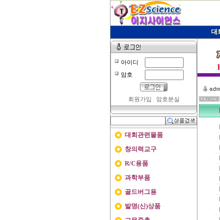
대
아이디
암호
회원가입
암호분실
대회관련물품
창의력교구
R/C용품
과학부품
골드버그용
발명(신)상품