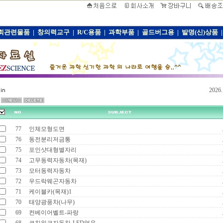
회관련물품
|
창의력교구
|
R/C용품
|
과학부품
|
골드버그용
|
발명(신)상품
|
2026
77
인체모형도면
76
동전분리저금통
75
포인샷대형별자리
74
고무동력자동차(목재)
73
모터동력자동차
72
우드락웨곤자동차
71
케이블카(목재)1
70
태양광풍차(나무)
69
컨베이어벨트-파랑