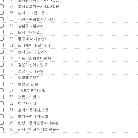
68
코치워크자동차-LED없음
67
코치워크자동차-LED있음
66
별자리 그림모음
65
나만의축광별자리액자
64
광섬유그림액자
63
트랙터매뉴얼1
62
풍구제작 매뉴얼1
61
로터베이터(로터리)
60
별다면체 수업자료
59
케플러소형별다면체
58
경운기신메뉴얼-2
57
경운기신메뉴얼
56
형광메모보드
55
로봇팔2관절
54
4족코끼리매뉴얼
53
전동기의원리
52
웨곤자동차
51
호버자동차-호스용
50
모터동력배 메뉴얼
49
탄성이용회전팽이메뉴얼
48
전자과학상식-대회연습용