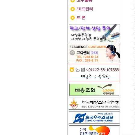
고무줄총
3D프린터
드 론